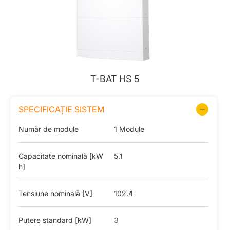
T-BAT HS 5
SPECIFICAȚIE SISTEM
Număr de module
1 Module
Capacitate nominală [kW
5.1
h]
Tensiune nominală [V]
102.4
Putere standard [kW]
3