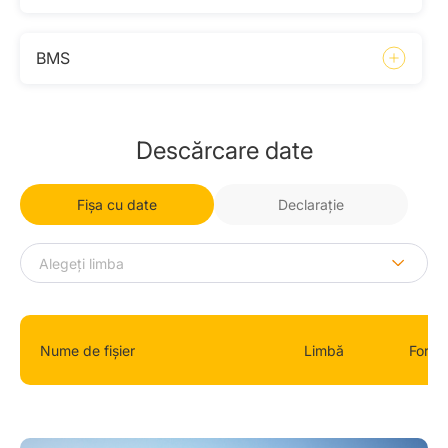
BMS
Descărcare date
Fișa cu date
Declaraţie
Nume de fișier
Limbă
Forma