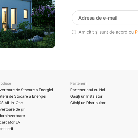
Am citit și sunt de acord cu
P
roduse
Parteneri
nvertoare de Stocare a Energiei
Parteneriatul cu Noi
terii de Stocare a Energiei
Găsiți un Instalator
SS All-In-One
Găsiți un Distribuitor
vertoare de șir
icroinvertoare
ncărcător EV
ccesorii