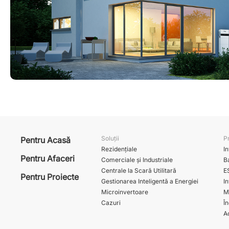
Soluții
P
Pentru Acasă
Rezidențiale
I
Pentru Afaceri
Comerciale și Industriale
Ba
Centrale la Scară Utilitară
E
Pentru Proiecte
Gestionarea Inteligentă a Energiei
In
Microinvertoare
M
Cazuri
Î
A