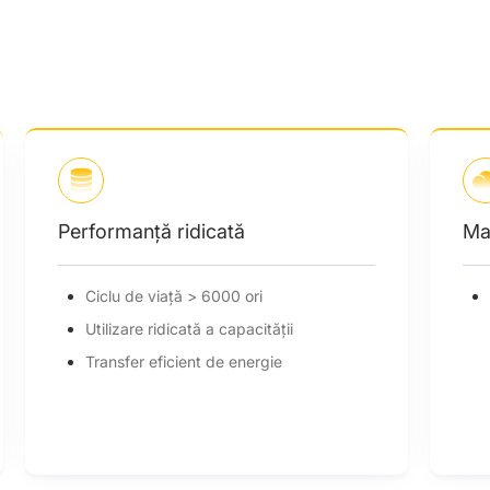
Management inteligent
Diagnoză a defecțiunilor, upgrade și
mentenanță de la distanță