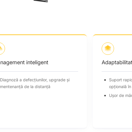
Adaptabilitate flexibilă
Suport rapid de perete sau montare
opțională în dulap
Ușor de mărit