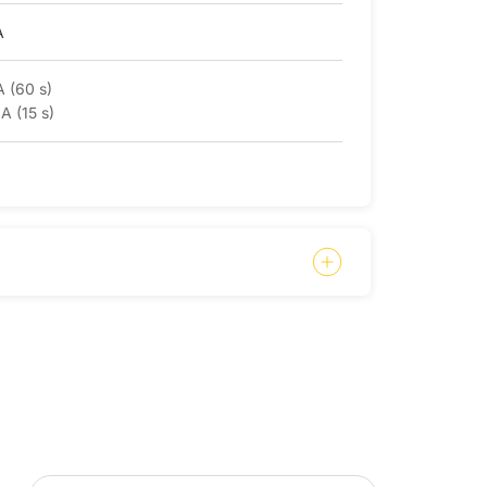
A
 (60 s)
A (15 s)