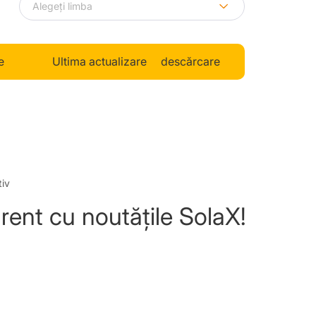
e
Ultima actualizare
descărcare
tiv
urent cu noutățile SolaX!