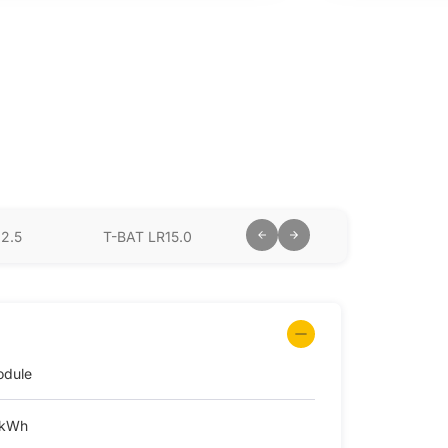
12.5
T-BAT LR15.0
T-BAT LR17.5
odule
 kWh