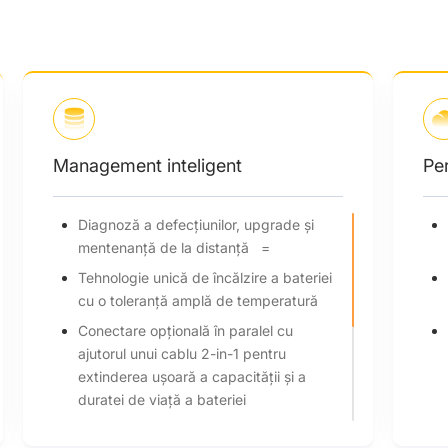
Performanță ridicată
Interval mare de capacități 10,2-66,3
kWh
Curent max. de încărcare/descărcare
70 A
Ciclu de viață > 6000 ori