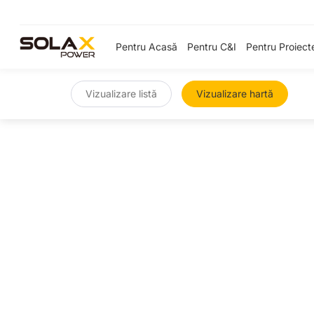
Pentru Acasă
Pentru C&I
Pentru Proiect
Vizualizare listă
Vizualizare hartă